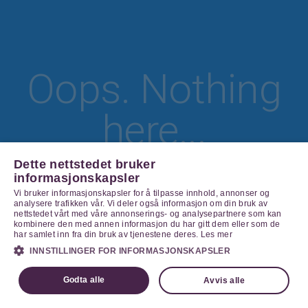
Oops. Nothing
here...
Dette nettstedet bruker
informasjonskapsler
Vi bruker informasjonskapsler for å tilpasse innhold, annonser og
Go Home
analysere trafikken vår. Vi deler også informasjon om din bruk av
nettstedet vårt med våre annonserings- og analysepartnere som kan
kombinere den med annen informasjon du har gitt dem eller som de
har samlet inn fra din bruk av tjenestene deres.
Les mer
INNSTILLINGER FOR INFORMASJONSKAPSLER
Godta alle
Avvis alle